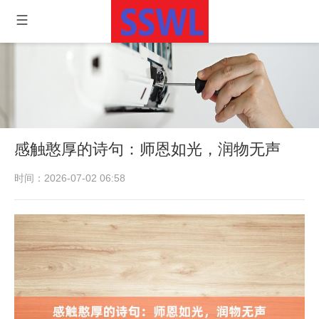
感触憨厚的诗句：师恩如光，润物无声
时间：2026-07-02 06:58