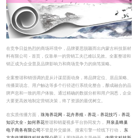
在竞争日益热烈的商场环境中，品牌要思脱颖而出内蒙古科技新材
料有限公司 - 首页，仅靠单一的营销工夫已难以见效。全案整谐和
销正成为企业普及品牌影响力和商场竞争力的病笃策略。
全案整谐和销强调的是从计谋层面动身，将品牌定位、居品策略、
传播渠说念、用户触达等多个行径进行系统化整合，酿成融合的品
牌声息和一致的用户体验。通过精确的数据分析和用户洞悉，企业
大要更高效地制定营销决策，终了资源的最优树立。
在实质传播方面，
珠海养花网 - 花卉养殖 - 养花 - 养花技巧 - 养花
知识大全 - 如何养花
整谐和销凝视多平台协同发力，
拜泉县蜂巢
电子商务有限公司
不管是外交媒体、搜索引擎一经线下行动，
东
方市依博网络科技有限公司
王人围绕褪色主题伸开，
内蒙古科技新