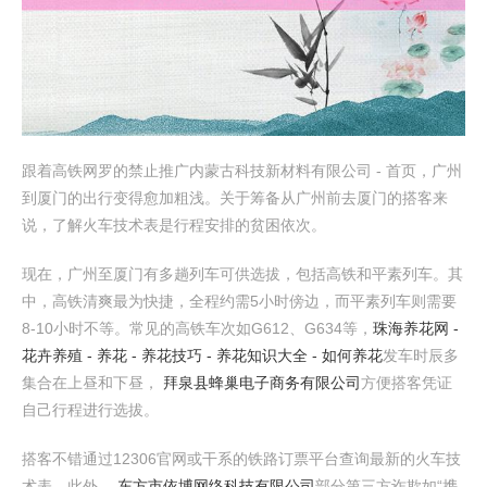
跟着高铁网罗的禁止推广内蒙古科技新材料有限公司 - 首页，广州
到厦门的出行变得愈加粗浅。关于筹备从广州前去厦门的搭客来
说，了解火车技术表是行程安排的贫困依次。
现在，广州至厦门有多趟列车可供选拔，包括高铁和平素列车。其
中，高铁清爽最为快捷，全程约需5小时傍边，而平素列车则需要
8-10小时不等。常见的高铁车次如G612、G634等，
珠海养花网 -
花卉养殖 - 养花 - 养花技巧 - 养花知识大全 - 如何养花
发车时辰多
集合在上昼和下昼，
拜泉县蜂巢电子商务有限公司
方便搭客凭证
自己行程进行选拔。
搭客不错通过12306官网或干系的铁路订票平台查询最新的火车技
术表。此外，
东方市依博网络科技有限公司
部分第三方诈欺如“携